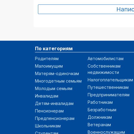
Напи
По категориям
Родителям
Автомобилистам
Малоимущим
Собственникам
недвижимости
Матерям-одиночкам
Налогоплательщикам
Многодетным семьям
Путешественникам
Молодым семьям
Предпринимателям
Инвалидам
Работникам
Детям-инвалидам
Безработным
Пенсионерам
Должникам
Предпенсионерам
Ветеранам
Школьникам
Военнослужащим
Студентам