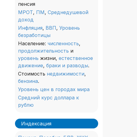
пенсия
МРОТ
,
ПМ
,
Среднедушевой
доход
Инфляция
,
ВВП
,
Уровень
безработицы
Население:
численность
,
продолжительность
и
уровень
жизни,
естественное
движение
,
браки и разводы
.
Стоимость
недвижимости
,
бензина
.
Уровень цен в городах мира
Средний курс доллара к
рублю
Индексация