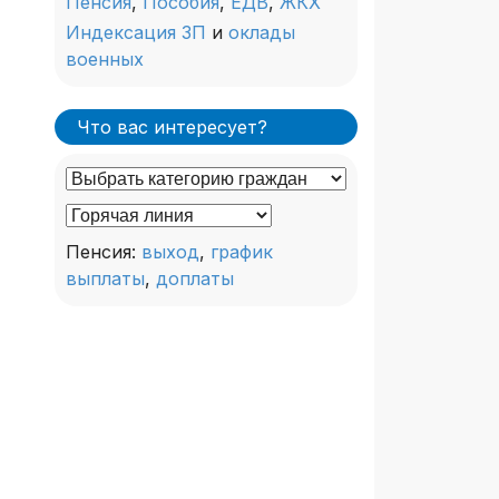
Пенсия
,
Пособия
,
ЕДВ
,
ЖКХ
Индексация ЗП
и
оклады
военных
Что вас интересует?
Пенсия:
выход
,
график
выплаты
,
доплаты