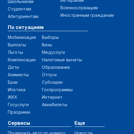
Ветеранам
Школьникам
Военнослужащим
Студентам
Иностранным гражданам
Абитуриентам
По ситуациям
Мобилизация
Выборы
Выплаты
Визы
Льготы
Медуслуги
Компенсации
Налоговые вычеты
Дети
Образование
Алименты
Отпуск
Брак
Субсидии
Ипотека
Госпрограммы
ЖКХ
Интернет
Госуслуги
Авиабилеты
Праздники
Сервисы
Еще
Проверить авто по номеру
Новости