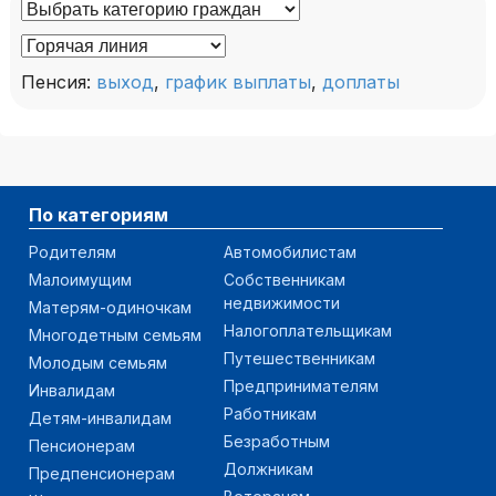
Пенсия:
выход
,
график выплаты
,
доплаты
По категориям
Родителям
Автомобилистам
Малоимущим
Собственникам
недвижимости
Матерям-одиночкам
Налогоплательщикам
Многодетным семьям
Путешественникам
Молодым семьям
Предпринимателям
Инвалидам
Работникам
Детям-инвалидам
Безработным
Пенсионерам
Должникам
Предпенсионерам