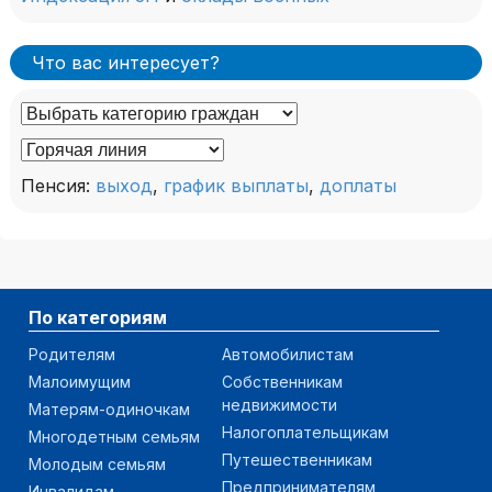
Что вас интересует?
Пенсия:
выход
,
график выплаты
,
доплаты
По категориям
Родителям
Автомобилистам
Малоимущим
Собственникам
недвижимости
Матерям-одиночкам
Налогоплательщикам
Многодетным семьям
Путешественникам
Молодым семьям
Предпринимателям
Инвалидам