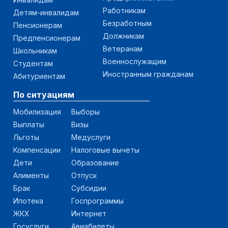
Работникам
Детям-инвалидам
Безработным
Пенсионерам
Должникам
Предпенсионерам
Ветеранам
Школьникам
Военнослужащим
Студентам
Иностранным гражданам
Абитуриентам
По ситуациям
Мобилизация
Выборы
Выплаты
Визы
Льготы
Медуслуги
Компенсации
Налоговые вычеты
Дети
Образование
Алименты
Отпуск
Брак
Субсидии
Ипотека
Госпрограммы
ЖКХ
Интернет
Госуслуги
Авиабилеты