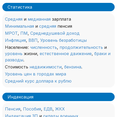
Статистика
Средняя
и
медианная
зарплата
Минимальная
и
средняя
пенсия
МРОТ
,
ПМ
,
Среднедушевой доход
Инфляция
,
ВВП
,
Уровень безработицы
Население:
численность
,
продолжительность
и
уровень
жизни,
естественное движение
,
браки и
разводы
.
Стоимость
недвижимости
,
бензина
.
Уровень цен в городах мира
Средний курс доллара к рублю
Индексация
Пенсия
,
Пособия
,
ЕДВ
,
ЖКХ
Индексация ЗП
и
оклады военных