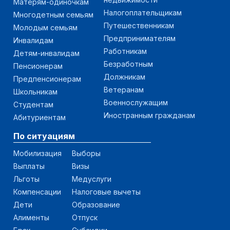
Матерям-одиночкам
Налогоплательщикам
Многодетным семьям
Путешественникам
Молодым семьям
Предпринимателям
Инвалидам
Работникам
Детям-инвалидам
Безработным
Пенсионерам
Должникам
Предпенсионерам
Ветеранам
Школьникам
Военнослужащим
Студентам
Иностранным гражданам
Абитуриентам
По ситуациям
Мобилизация
Выборы
Выплаты
Визы
Льготы
Медуслуги
Компенсации
Налоговые вычеты
Дети
Образование
Алименты
Отпуск