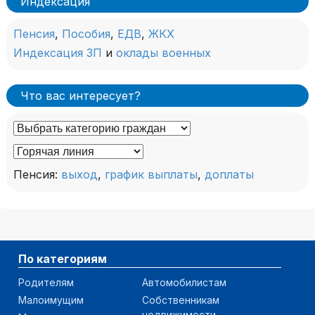
Индексация
Пенсия
,
Пособия
,
ЕДВ
,
ЖКХ
Индексация ЗП
и
оклады военных
Что вас интересует?
Пенсия:
выход
,
график выплаты
,
доплаты
По категориям
Родителям
Автомобилистам
Малоимущим
Собственникам
недвижимости